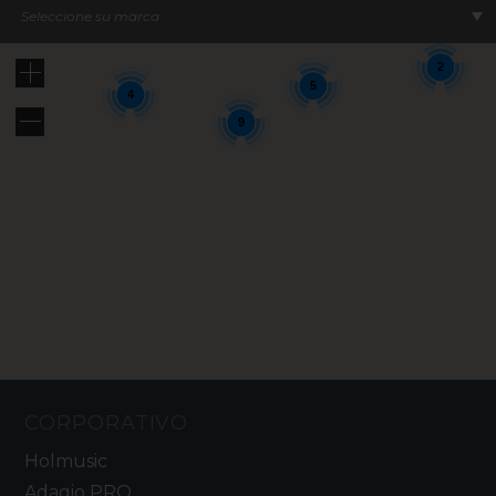
12
8
Seleccione su marca
2
5
4
9
CORPORATIVO
Holmusic
Adagio PRO