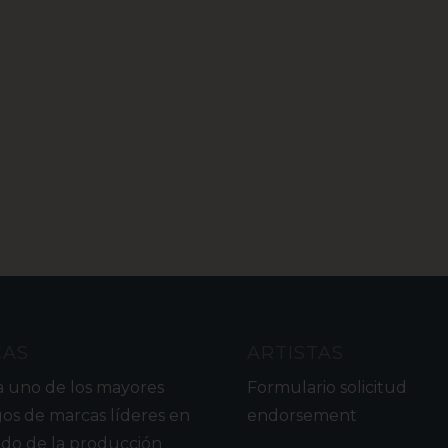
CAS
ARTISTAS
a uno de los mayores
Formulario solicitud
gos de marcas líderes en
endorsement
do de la producción