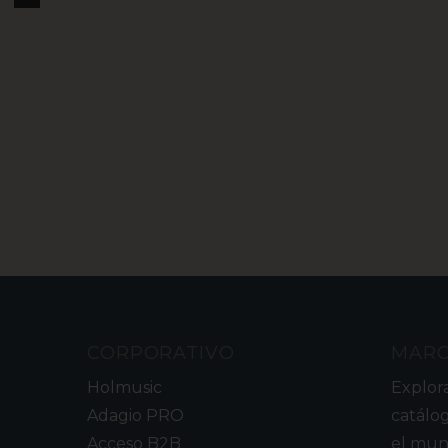
CORPORATIVO
MAR
Holmusic
Explor
Adagio PRO
catálo
Acceso B2B
el mun