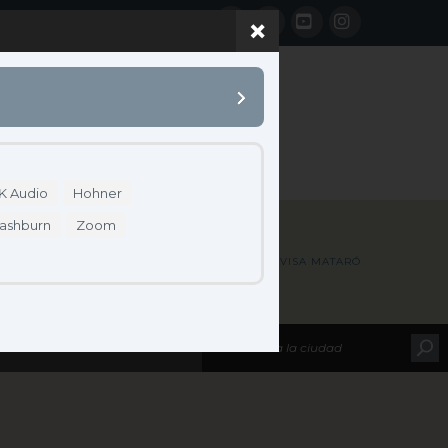
Facebook
LinkedIn
YouTube
Instagram
 B2B
CONTACTO
K Audio
Hohner
ashburn
Zoom
HOME
MAP LOCATIONS
AUVISA MATARÓ