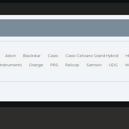
S
DÓNDE COMPRAR
ENDORSERS
ACCESO
Aston
Blackstar
Casio
Casio Celviano Grand Hybrid
H
 Instruments
Orange
PRS
Reloop
Samson
UDG
W