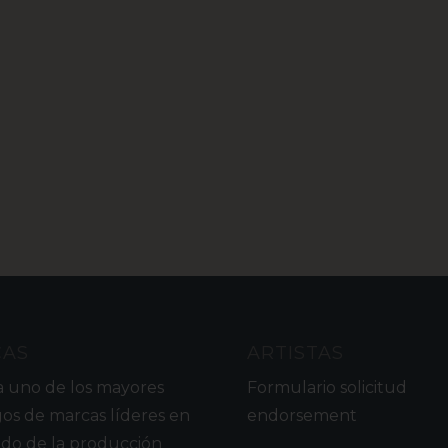
CAS
ARTISTAS
a uno de los mayores
Formulario solicitud
gos de marcas líderes en
endorsement
do de la producción