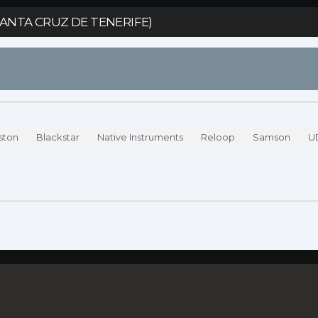
SANTA CRUZ DE TENERIFE)
S
DÓNDE COMPRAR
ENDORSERS
ACCESO
ston
Blackstar
Native Instruments
Reloop
Samson
U