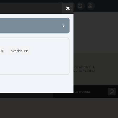
Facebook
LinkedIn
YouTube
Instagram
 B2B
CONTACTO
DG
Washburn
HOME
MAP LOCATIONS
AUDIO-VÍDEO PRO CANARIAS (SANTA CRUZ DE TENERIFE)