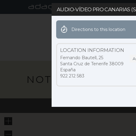
AUDIO-VÍDEO PRO CANARIAS (
Directions to this location
ACTUALIDAD
MARCA
LOCATION INFORMATION
Fernando Bautell, 25
A
Santa Cruz de Tenerife 38009
España
922 212 583
NOTICIAS