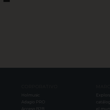
CORPORATIVO
MAR
Holmusic
Explor
Adagio PRO
catálo
Acceso B2B
el mun