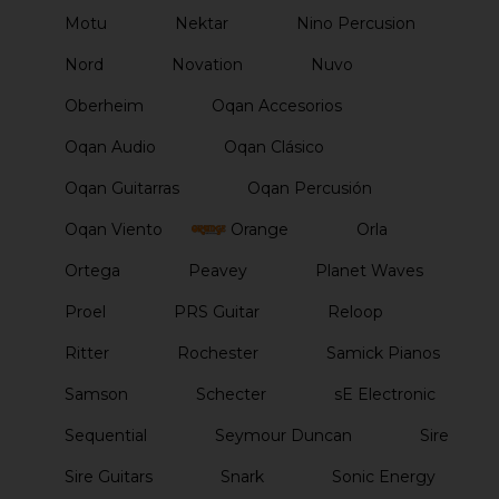
Motu
Nektar
Nino Percusion
Nord
Novation
Nuvo
Oberheim
Oqan Accesorios
Oqan Audio
Oqan Clásico
Oqan Guitarras
Oqan Percusión
Oqan Viento
Orange
Orla
Ortega
Peavey
Planet Waves
Proel
PRS Guitar
Reloop
Ritter
Rochester
Samick Pianos
Samson
Schecter
sE Electronic
Sequential
Seymour Duncan
Sire
Sire Guitars
Snark
Sonic Energy