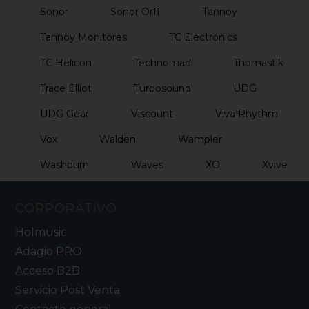
Sonor
Sonor Orff
Tannoy
Tannoy Monitores
TC Electronics
TC Helicon
Technomad
Thomastik
Trace Elliot
Turbosound
UDG
UDG Gear
Viscount
Viva Rhythm
Vox
Walden
Wampler
Washburn
Waves
XO
Xvive
CORPORATIVO
Holmusic
Adagio PRO
Acceso B2B
Servicio Post Venta