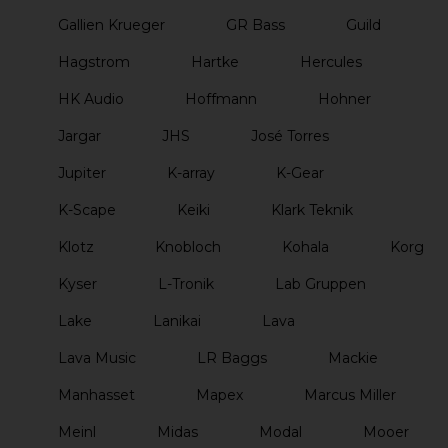
Gallien Krueger
GR Bass
Guild
Hagstrom
Hartke
Hercules
HK Audio
Hoffmann
Hohner
Jargar
JHS
José Torres
Jupiter
K-array
K-Gear
K-Scape
Keiki
Klark Teknik
Klotz
Knobloch
Kohala
Korg
Kyser
L-Tronik
Lab Gruppen
Lake
Lanikai
Lava
Lava Music
LR Baggs
Mackie
Manhasset
Mapex
Marcus Miller
Meinl
Midas
Modal
Mooer