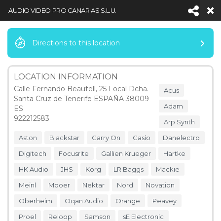
AUDIO VIDEO PRO CANARIAS S.L.U.
Directions to this location
Facebook
LinkedIn
YouTube
Inst
LOCATION INFORMATION
Calle Fernando Beautell, 25 Local Dcha.
Acus
Santa Cruz de Tenerife ESPAÑA 38009
Navigation
Adam
ES
922212583
Arp Synth
Aston
Blackstar
Carry On
Casio
Danelectro
NOTICIAS
Digitech
Focusrite
Gallien Krueger
Hartke
HOME
MAP LOCATIONS
AUDIO VIDEO PRO CANARIAS S.L.U.
HK Audio
JHS
Korg
LR Baggs
Mackie
Meinl
Mooer
Nektar
Nord
Novation
Oberheim
Oqan Audio
Orange
Peavey
5
Proel
Reloop
Samson
sE Electronic