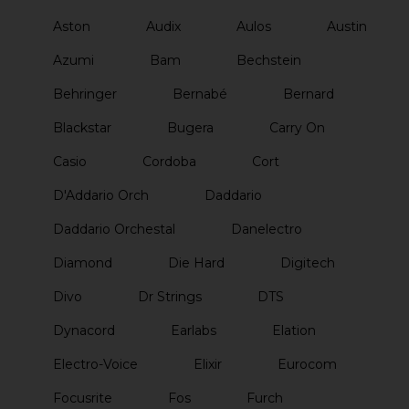
Aston
Audix
Aulos
Austin
Azumi
Bam
Bechstein
Behringer
Bernabé
Bernard
Blackstar
Bugera
Carry On
Casio
Cordoba
Cort
D'Addario Orch
Daddario
Daddario Orchestal
Danelectro
Diamond
Die Hard
Digitech
Divo
Dr Strings
DTS
Dynacord
Earlabs
Elation
Electro-Voice
Elixir
Eurocom
Focusrite
Fos
Furch