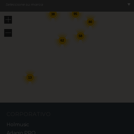
Seleccione su marca
95
38
80
58
62
13
CORPORATIVO
Holmusic
Adagio PRO