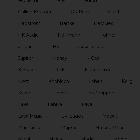
Focusrite
Fos
Furch
Gallien Krueger
GR Bass
Guild
Hagstrom
Hartke
Hercules
HK Audio
Hoffmann
Hohner
Jargar
JHS
José Torres
Jupiter
K-array
K-Gear
K-Scape
Keiki
Klark Teknik
Klotz
Knobloch
Kohala
Korg
Kyser
L-Tronik
Lab Gruppen
Lake
Lanikai
Lava
Lava Music
LR Baggs
Mackie
Manhasset
Mapex
Marcus Miller
Meinl
Midas
Modal
Mooer