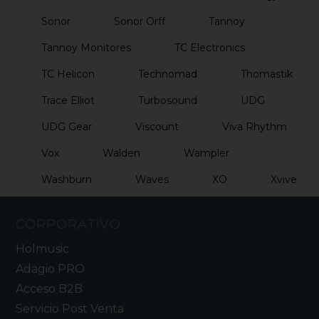
Sonor
Sonor Orff
Tannoy
Tannoy Monitores
TC Electronics
TC Helicon
Technomad
Thomastik
Trace Elliot
Turbosound
UDG
UDG Gear
Viscount
Viva Rhythm
Vox
Walden
Wampler
Washburn
Waves
XO
Xvive
CORPORATIVO
Holmusic
Adagio PRO
Acceso B2B
Servicio Post Venta