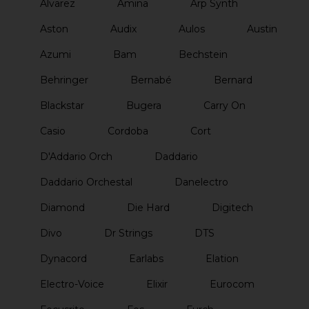
Alvarez
Amina
Arp Synth
Aston
Audix
Aulos
Austin
Azumi
Bam
Bechstein
Behringer
Bernabé
Bernard
Blackstar
Bugera
Carry On
Casio
Cordoba
Cort
D'Addario Orch
Daddario
Daddario Orchestal
Danelectro
Diamond
Die Hard
Digitech
Divo
Dr Strings
DTS
Dynacord
Earlabs
Elation
Electro-Voice
Elixir
Eurocom