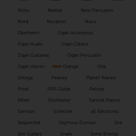
Motu
Nektar
Nino Percusion
Nord
Novation
Nuvo
Oberheim
Oqan Accesorios
Oqan Audio
Oqan Clásico
Oqan Guitarras
Oqan Percusión
Oqan Viento
Orange
Orla
Ortega
Peavey
Planet Waves
Proel
PRS Guitar
Reloop
Ritter
Rochester
Samick Pianos
Samson
Schecter
sE Electronic
Sequential
Seymour Duncan
Sire
Sire Guitars
Snark
Sonic Energy