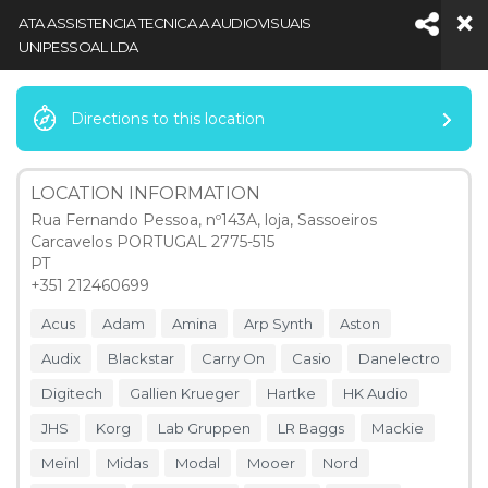
ATA ASSISTENCIA TECNICA A AUDIOVISUAIS
UNIPESSOAL LDA
Facebook
LinkedIn
YouTube
Inst
Directions to this location
LOCATION INFORMATION
Rua Fernando Pessoa, nº143A, loja, Sassoeiros
Navigation
Carcavelos PORTUGAL 2775-515
PT
+351 212460699
NOTICIAS
Acus
Adam
Amina
Arp Synth
Aston
Audix
Blackstar
Carry On
Casio
Danelectro
HOME
MAP LOCATIONS
ATA ASSISTENCIA TECNICA A AUDIOVISUAIS UNIPESSOAL LDA
Digitech
Gallien Krueger
Hartke
HK Audio
JHS
Korg
Lab Gruppen
LR Baggs
Mackie
Meinl
Midas
Modal
Mooer
Nord
5