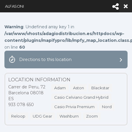
ALFASONI
Facebook
LinkedIn
YouTube
Inst
Warning
: Undefined array key 1 in
/var/www/vhosts/adagiodistribucion.es/httpdocs/wp-
content/plugins/mapifypro/lib/mpfy_map_location.class.
on line
60
Directions to this location
Navigation
LOCATION INFORMATION
NOTICIAS
Carrer de Peru, 72
Adam
Aston
Blackstar
Barcelona 08018
Casio Celviano Grand Hybrid
ES
HOME
MAP LOCATIONS
ALFASONI
933 078 650
Casio Privia Premium
Nord
Reloop
UDG Gear
Washburn
Zoom
3
3