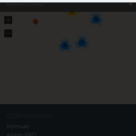
14
Seleccione su marca
13
6
5
5
CORPORATIVO
Holmusic
Adagio PRO