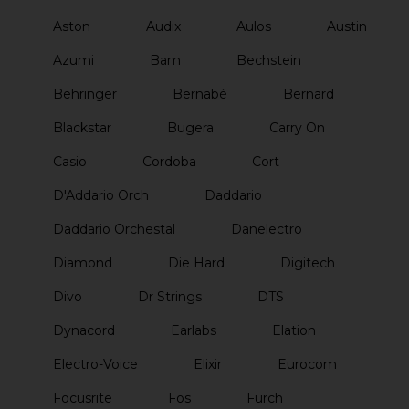
Aston
Audix
Aulos
Austin
Azumi
Bam
Bechstein
Behringer
Bernabé
Bernard
Blackstar
Bugera
Carry On
Casio
Cordoba
Cort
D'Addario Orch
Daddario
Daddario Orchestal
Danelectro
Diamond
Die Hard
Digitech
Divo
Dr Strings
DTS
Dynacord
Earlabs
Elation
Electro-Voice
Elixir
Eurocom
Focusrite
Fos
Furch