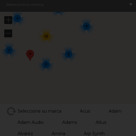
Seleccione su marca
5
4
8
12
3
6
2
Seleccione su marca
Acus
Adam
Adam Audio
Adams
Altus
Alvarez
Amina
Arp Synth