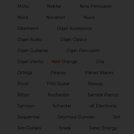
Motu
Nektar
Nino Percusion
Nord
Novation
Nuvo
Oberheim
Oqan Accesorios
Oqan Audio
Oqan Clásico
Oqan Guitarras
Oqan Percusión
Oqan Viento
Orange
Orla
Ortega
Peavey
Planet Waves
Proel
PRS Guitar
Reloop
Ritter
Rochester
Samick Pianos
Samson
Schecter
sE Electronic
Sequential
Seymour Duncan
Sire
Sire Guitars
Snark
Sonic Energy