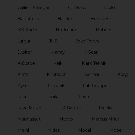
Gallien Krueger
GR Bass
Guild
Hagstrom
Hartke
Hercules
HK Audio
Hoffmann
Hohner
Jargar
JHS
José Torres
Jupiter
K-array
K-Gear
K-Scape
Keiki
Klark Teknik
Klotz
Knobloch
Kohala
Korg
Kyser
L-Tronik
Lab Gruppen
Lake
Lanikai
Lava
Lava Music
LR Baggs
Mackie
Manhasset
Mapex
Marcus Miller
Meinl
Midas
Modal
Mooer