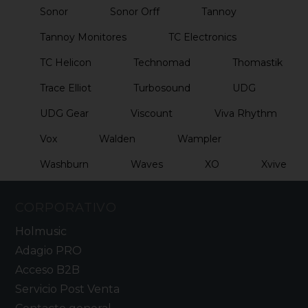
Sonor
Sonor Orff
Tannoy
Tannoy Monitores
TC Electronics
TC Helicon
Technomad
Thomastik
Trace Elliot
Turbosound
UDG
UDG Gear
Viscount
Viva Rhythm
Vox
Walden
Wampler
Washburn
Waves
XO
Xvive
CORPORATIVO
Holmusic
Adagio PRO
Acceso B2B
Servicio Post Venta