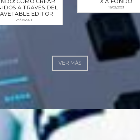
NDO: COMO CREAR
X A FONDO
IDOS A TRAVÉS DEL
19/02/2021
AVETABLE EDITOR
24/03/2021
VER MÁS