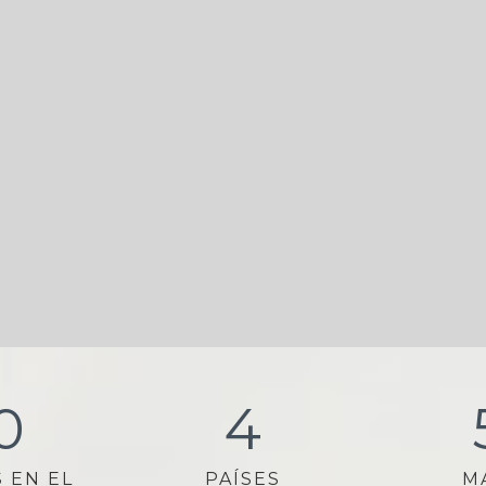
0
4
 EN EL
PAÍSES
M