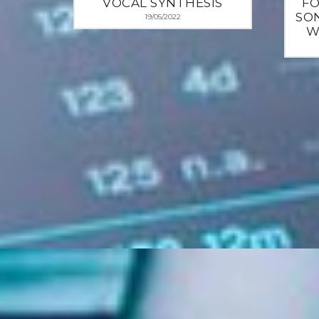
VOCAL SYNTHESIS
FO
SON
19/05/2022
W