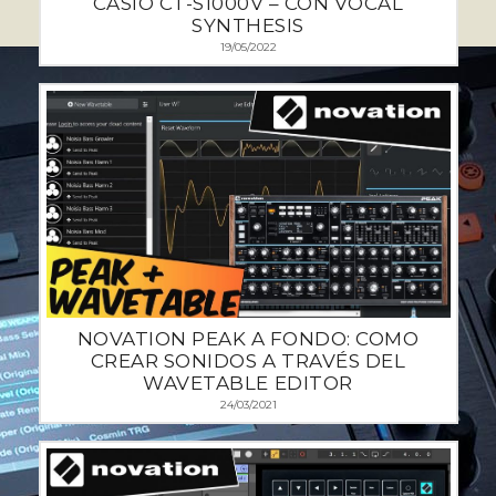
CASIO CT-S1000V – CON VOCAL
SYNTHESIS
19/05/2022
NOVATION PEAK A FONDO: COMO
CREAR SONIDOS A TRAVÉS DEL
WAVETABLE EDITOR
24/03/2021