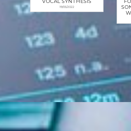
VOCAL SYNTHESIS
FO
SON
19/05/2022
W