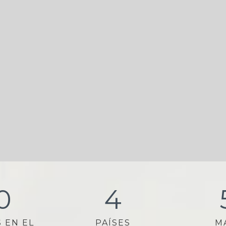
0
4
 EN EL
PAÍSES
M