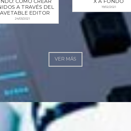
NDO: COMO CREAR
X A FONDO
IDOS A TRAVÉS DEL
19/02/2021
AVETABLE EDITOR
24/03/2021
VER MÁS